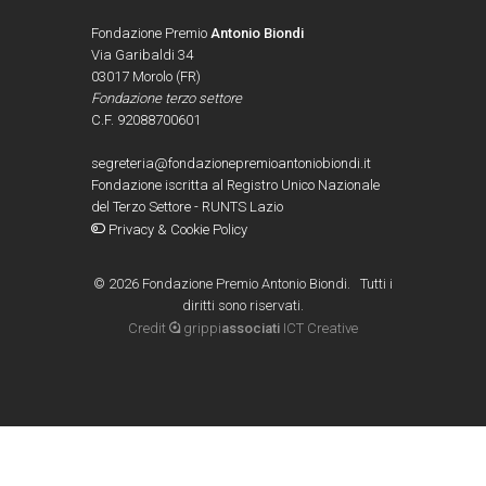
Fondazione Premio
Antonio Biondi
Via Garibaldi 34
03017 Morolo (FR)
Fondazione terzo settore
C.F. 92088700601
segreteria@fondazionepremioantoniobiondi.it
Fondazione iscritta al Registro Unico Nazionale
del Terzo Settore - RUNTS Lazio
Privacy & Cookie Policy
©
2026 Fondazione Premio Antonio Biondi. Tutti i
diritti sono riservati.
Credit
grippi
associati
ICT Creative