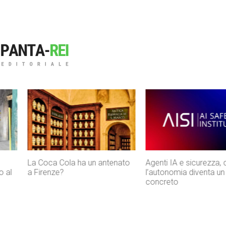
La Coca Cola ha un antenato
Agenti IA e sicurezza, quando
a Firenze?
l’autonomia diventa un rischio
concreto