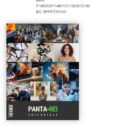
IBAN:
IT18I0529714801CC1030072196
BIC: BPFRIT3FXXX