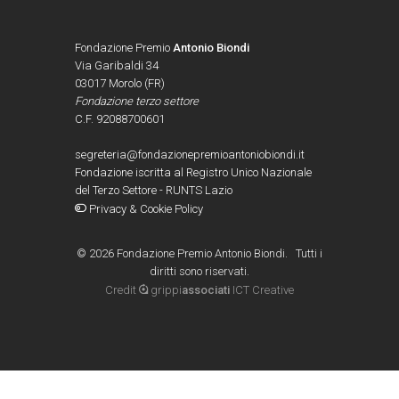
Fondazione Premio
Antonio Biondi
Via Garibaldi 34
03017 Morolo (FR)
Fondazione terzo settore
C.F. 92088700601
segreteria@fondazionepremioantoniobiondi.it
Fondazione iscritta al Registro Unico Nazionale
del Terzo Settore - RUNTS Lazio
Privacy & Cookie Policy
©
2026 Fondazione Premio Antonio Biondi. Tutti i
diritti sono riservati.
Credit
grippi
associati
ICT Creative